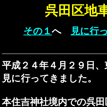
呉田区地
その１
へ
見に行
平成２４年４月２９日、
見に行ってきました。
本住吉神社境内での呉田