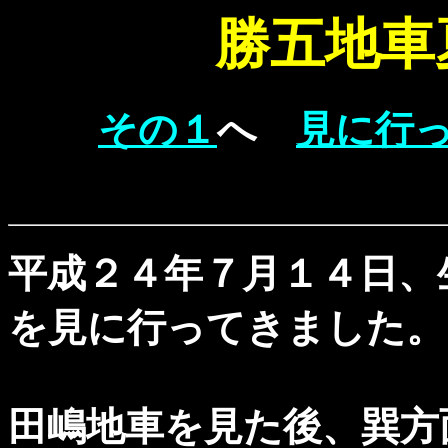
勝五地車
その１
へ
見に行
平成２４年７月１４日、
を見に行ってきました。
田嶋地車を見た後、巽方