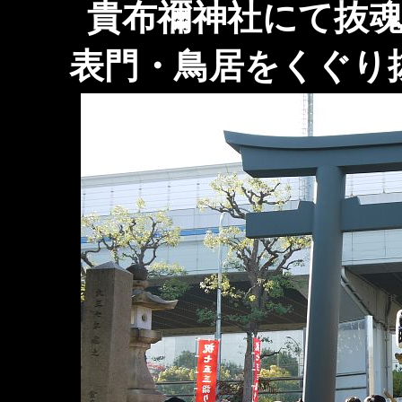
貴布禰神社にて抜
表門・鳥居をくぐり