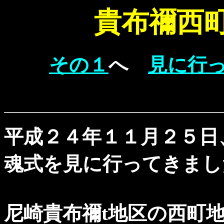
貴布禰西
その１
へ
見に行
平成２４年１１月２５日
魂式を見に行ってきまし
尼崎貴布禰t地区の西町