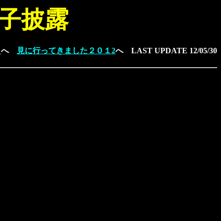
子披露
９
へ
見に行ってきました２０１2
へ
LAST UPDATE
12/05/30
。