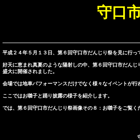
守口
平成２４年５月１３日、第６回守口市だんじり祭を見に行っ
好天に恵まれ真夏のような陽射しの中、第６回守口市だんじ
盛大に開催されました。
会場では地車パフォーマンスだけでなく様々なイベントが行
ここではお囃子と踊り披露の様子を紹介します。
では、第６回守口市だんじり祭画像その８：お囃子をご覧く