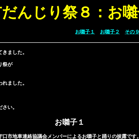
市だんじり祭８：お囃
お囃子１
お囃子２
その
てきました。
り祭が
われました。
ださい。
お囃子１
守口市地車連絡協議会メンバーによるお囃子と踊りの披露です