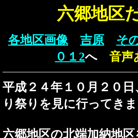
六郷地区
各地区画像
吉原
そ
０１2
へ
音声
平成２４年１０月２０日
り祭りを見に行ってきま
六郷地区の北端加納地区