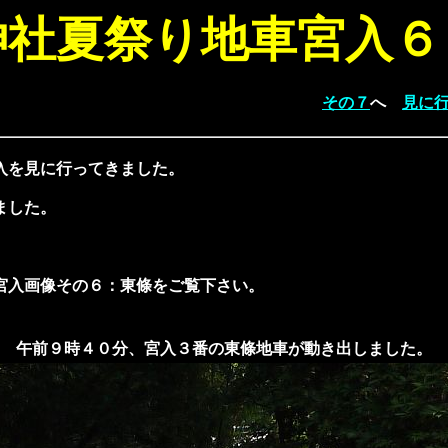
神社夏祭り地車宮入６
その７
へ
見に
入を見に行ってきました。
ました。
宮入画像その６：東條をご覧下さい。
午前９時４０分、宮入３番の東條地車が動き出しました。