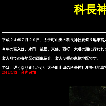
科長
平成２４年７月２９日、太子町山田の科長神社夏祭り地車宮
今年の宮入は、永田、後屋、東條、西町、大道の順に行われ
宮入順での各地区の画像紹介、宮入３番の東條地区です。
では、遅くなりましたが、太子町山田の科長神社夏祭り地車
2012/9/15 音声追加