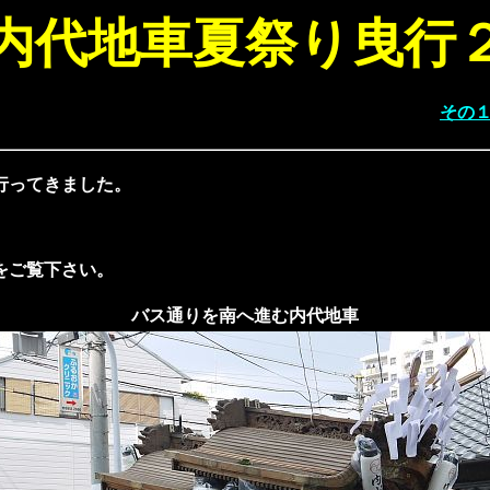
内代地車夏祭り曳行
その
行ってきました。
をご覧下さい。
バス通りを南へ進む内代地車