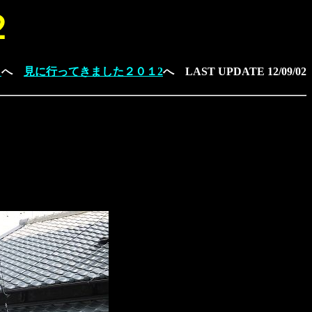
２
１
へ
見に行ってきました２０１2
へ
LAST UPDATE
12/09/02