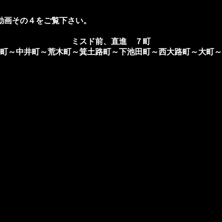
動画その４をご覧下さい。
ミスド前、直進 ７町
町～中井町～荒木町～箕土路町～下池田町～西大路町～大町～