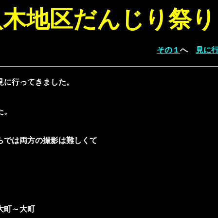
八木地区だんじり祭り
その１
へ
見に
見に行ってきました。
た。
らでは両方の撮影は難しくて
大町～大町