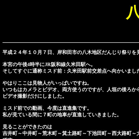
平成２４年１０月７日、岸和田市の八木地区だんじり祭りを
本宮の午後4時半にJR阪和線久米田駅へ。
そしてすぐに通称ミスド前：久米田駅前交差点へ向かいまし
やはりここは見物人がいっぱいですね。
いつもはカメラとビデオ、両方使うのですが、人垣の後ろか
ビデオ撮影だけにしました。
ミスド前での動画、今度は直進集です。
私が見ている間に７町の地車が直進していきました。
見ることができたのは
吉井町～中井町～荒木町～箕土路町～下池田町～西大路町～